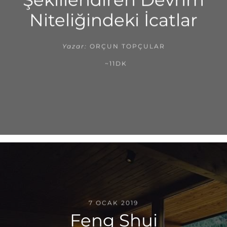
Niteliğindeki İcatlar
Yazar:
ORÇUN TOPÇULAR
~11DK
7 OCAK 2019
Feng Shui