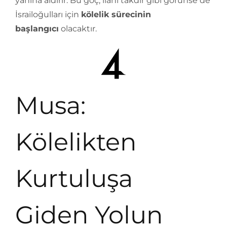
yanına aldırır. Bu göç, ilahi takdir gibi görünse de
İsrailoğulları için
kölelik sürecinin
başlangıcı
olacaktır.
Musa:
Kölelikten
Kurtuluşa
Giden Yolun