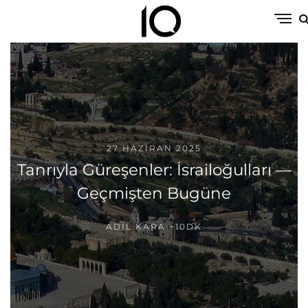
27 HAZIRAN 2025
Tanrıyla Güreşenler: İsrailoğulları —
Geçmişten Bugüne
ADIL KARA
~10DK