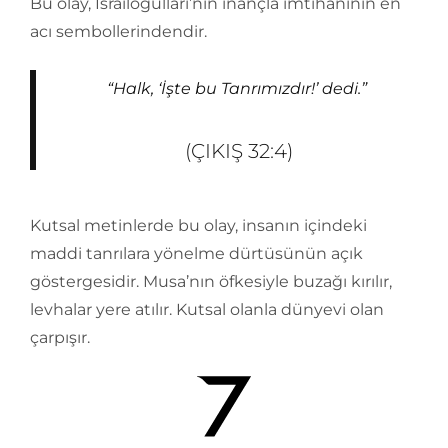
Bu olay, İsrailoğulları’nın inançla imtihanının en
acı sembollerindendir.
“Halk, ‘İşte bu Tanrımızdır!’ dedi.”
(ÇIKIŞ 32:4)
Kutsal metinlerde bu olay, insanın içindeki
maddi tanrılara yönelme dürtüsünün açık
göstergesidir. Musa’nın öfkesiyle buzağı kırılır,
levhalar yere atılır. Kutsal olanla dünyevi olan
çarpışır.