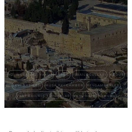
HZ. MUSA
HZ. YAKUP
İSRAIL
İSRAILOĞULLARI
KUDÜS
LEVI KABILESI
MUSA PEYGAMBER
PEYGAMBERLER
VAAT EDILMIŞ TOPRAKLAR
YAHUDILIK
YEHUDA