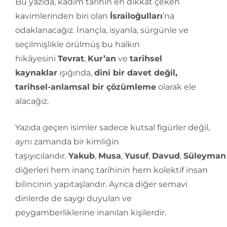
Bu yazıda, kadim tarihin en dikkat çeken
kavimlerinden biri olan
İsrailoğulları
’na
odaklanacağız. İnançla, isyanla, sürgünle ve
seçilmişlikle örülmüş bu halkın
hikâyesini
Tevrat
,
Kur’an
ve
tarihsel
kaynaklar
ışığında,
dini bir davet değil,
tarihsel-anlamsal bir çözümleme
olarak ele
alacağız.
Yazıda geçen isimler sadece kutsal figürler değil,
aynı zamanda bir kimliğin
taşıyıcılarıdır.
Yakub
,
Musa
,
Yusuf
,
Davud
,
Süleyman
diğerleri hem inanç tarihinin hem kolektif insan
bilincinin yapıtaşlarıdır. Ayrıca diğer semavi
dinlerde de saygı duyulan ve
peygamberliklerine inanılan kişilerdir.