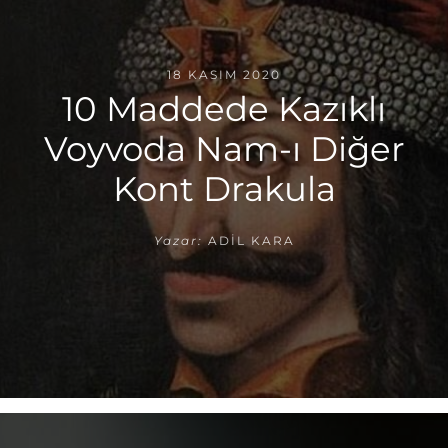
18 KASIM 2020
10 Maddede Kazıklı
Voyvoda Nam-ı Diğer
Kont Drakula
Yazar:
ADIL KARA