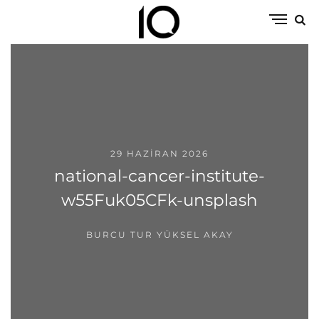
29 HAZIRAN 2026
national-cancer-institute-
w55Fuk05CFk-unsplash
BURCU TUR YÜKSEL AKAY