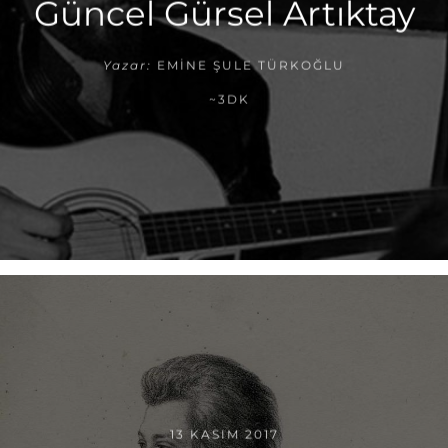
Güncel Gürsel Artıktay
Yazar:
EMINE ŞULE TÜRKOĞLU
~3DK
13 KASIM 2017