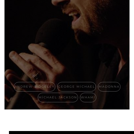
ANDREW RIDGELEY
GEORGE MICHAEL
MADONNA
MICHAEL JACKSON
WHAM!