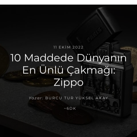
11 EKIM 2022
10 Maddede Dünyanın
En Ünlü Çakmağı:
Zippo
Yazar:
BURCU TUR YÜKSEL AKAY
~6DK