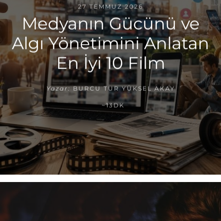
27 TEMMUZ 2026
Medyanın Gücünü ve
Algı Yönetimini Anlatan
En İyi 10 Film
Yazar:
BURCU TUR YÜKSEL AKAY
~13DK