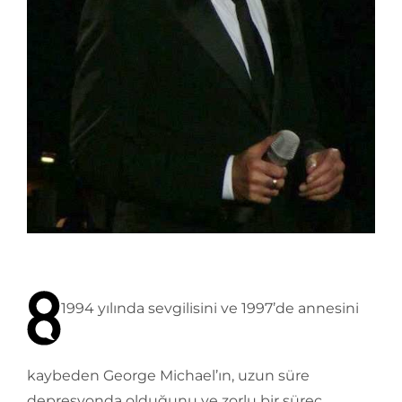
1994 yılında sevgilisini ve 1997’de annesini
kaybeden George Michael’ın, uzun süre
depresyonda olduğunu ve zorlu bir süreç