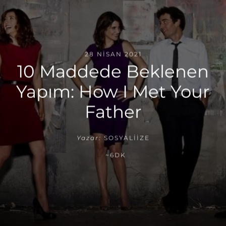
28 NISAN 2021
10 Maddede Beklenen
Yapım: How I Met Your
Father
Yazar:
SOSYALIIZE
~6DK