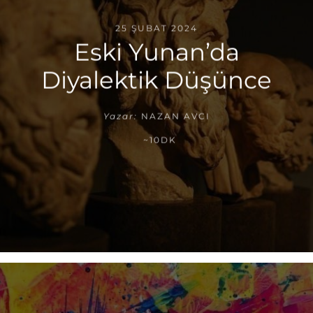
25 ŞUBAT 2024
Eski Yunan’da
Diyalektik Düşünce
Yazar:
NAZAN AVCI
~10DK