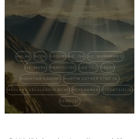
AHLAK
BUDA
ERDEM
HZ. İSA
HZ. MUHAMMED
HZ. MUSA
KONFÜÇYÜS
LAO TZU
LAOZI
MAHATMA GANDHI
MARTIN LUTHER KING JR.
MEVLANA CELALEDDIN RUMI
PEYGAMBER
ŞIDDETSIZLIK
ZERDÜŞT