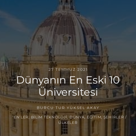
27 TEMMUZ 2021
Dünyanın En Eski 10
Üniversitesi
BURCU TUR YÜKSEL AKAY
‘EN’LER
,
BILIM TEKNOLOJI
,
DÜNYA
,
EĞITIM
,
ŞEHIRLER /
ÜLKELER