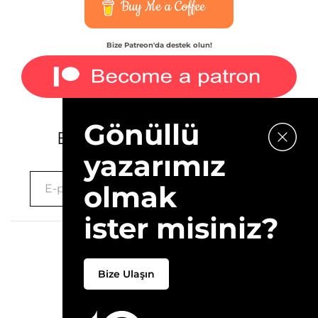
Buy Me a Coffee
Bize Patreon'da destek olun!
Gönüllü
E-bültenimize kaydolun.
yazarımız
olmak
ister misiniz?
2026 © 10Layn
Bize Ulaşın
Hakkımızda
İletişim