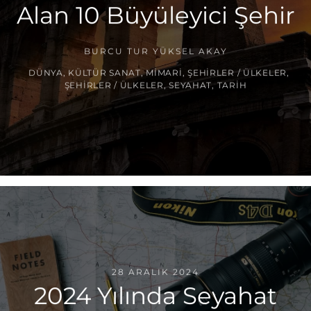
Alan 10 Büyüleyici Şehir
BURCU TUR YÜKSEL AKAY
DÜNYA
,
KÜLTÜR SANAT
,
MIMARI
,
ŞEHIRLER / ÜLKELER
,
ŞEHIRLER / ÜLKELER
,
SEYAHAT
,
TARIH
28 ARALIK 2024
2024 Yılında Seyahat