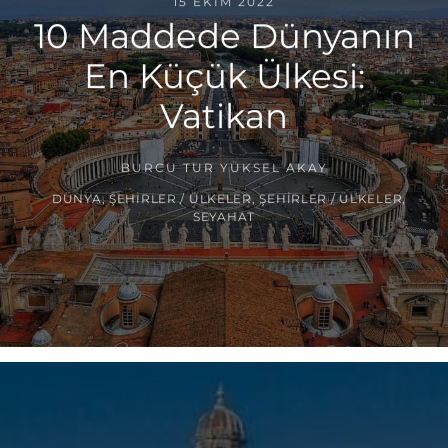
15 EKIM 2022
10 Maddede Dünyanın
En Küçük Ülkesi:
Vatikan
BURCU TUR YÜKSEL AKAY
DÜNYA
,
ŞEHIRLER / ÜLKELER
,
ŞEHIRLER / ÜLKELER
,
SEYAHAT