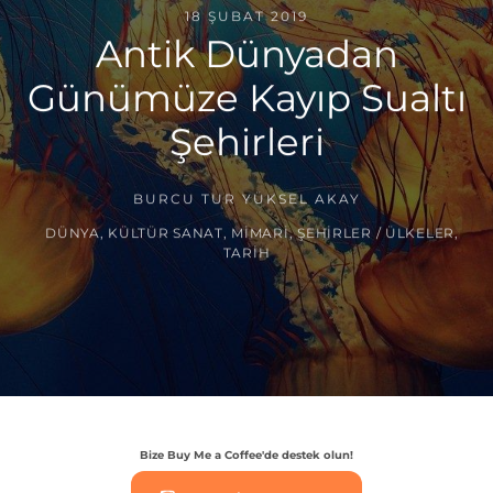
18 ŞUBAT 2019
Antik Dünyadan
Günümüze Kayıp Sualtı
Şehirleri
BURCU TUR YÜKSEL AKAY
DÜNYA
,
KÜLTÜR SANAT
,
MIMARI
,
ŞEHIRLER / ÜLKELER
,
TARIH
Bize Buy Me a Coffee'de destek olun!