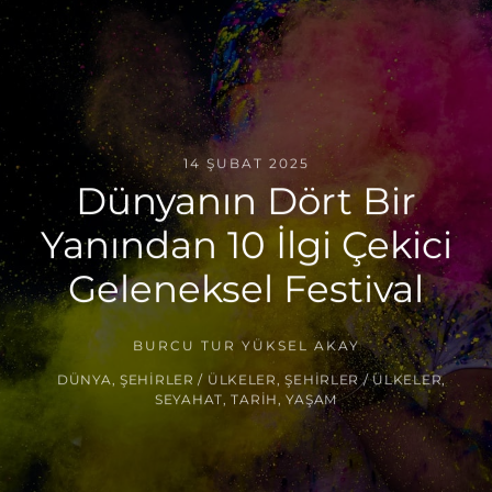
14 ŞUBAT 2025
Dünyanın Dört Bir
Yanından 10 İlgi Çekici
Geleneksel Festival
BURCU TUR YÜKSEL AKAY
DÜNYA
,
ŞEHIRLER / ÜLKELER
,
ŞEHIRLER / ÜLKELER
,
SEYAHAT
,
TARIH
,
YAŞAM