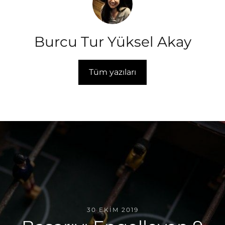
Burcu Tur Yüksel Akay
Tüm yazıları
30 EKIM 2019