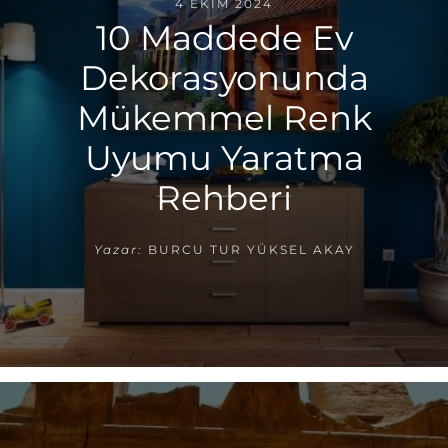
4 EKIM 2024
10 Maddede Ev
Dekorasyonunda
Mükemmel Renk
Uyumu Yaratma
Rehberi
Yazar:
BURCU TUR YÜKSEL AKAY