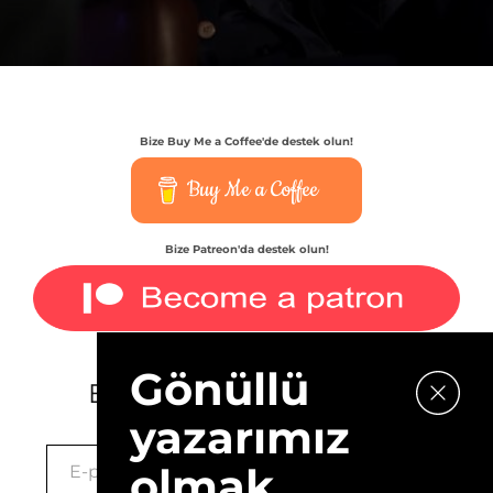
Bize Buy Me a Coffee'de destek olun!
Buy Me a Coffee
Bize Patreon'da destek olun!
Gönüllü
E-bültenimize kaydolun.
yazarımız
olmak