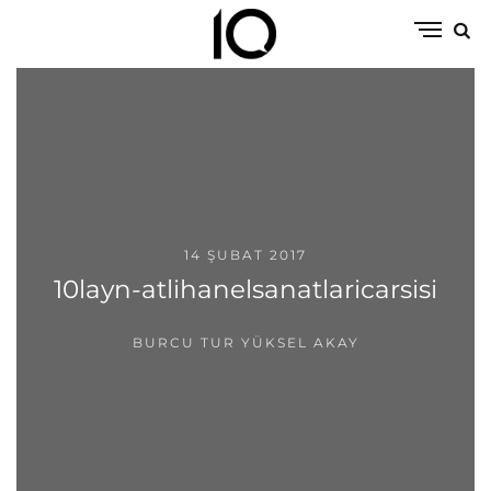
14 ŞUBAT 2017
10layn-atlihanelsanatlaricarsisi
BURCU TUR YÜKSEL AKAY