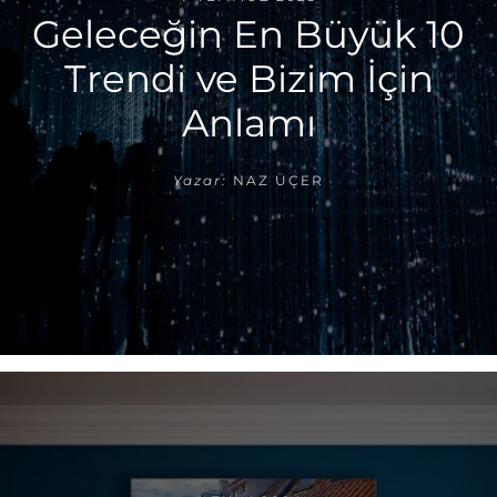
Geleceğin En Büyük 10
Trendi ve Bizim İçin
Anlamı
Yazar:
NAZ ÜÇER