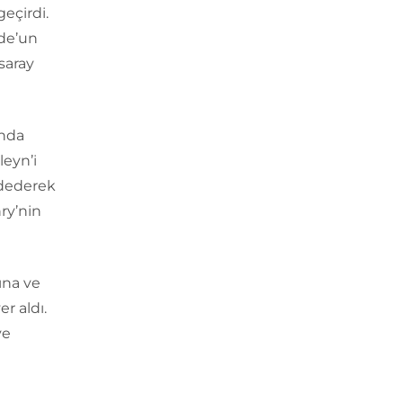
eçirdi.
ude’un
saray
ında
leyn’i
ddederek
ry’nin
sına ve
r aldı.
ve