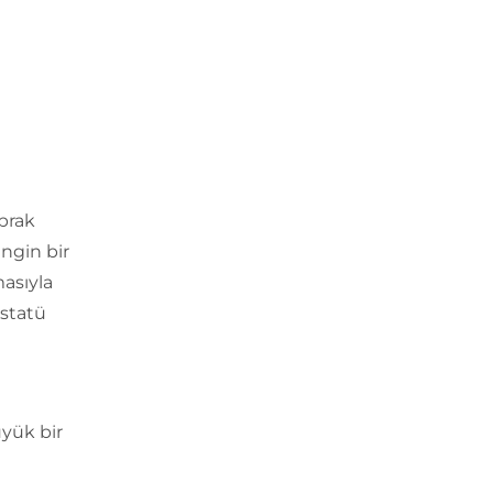
oprak
engin bir
asıyla
 statü
üyük bir