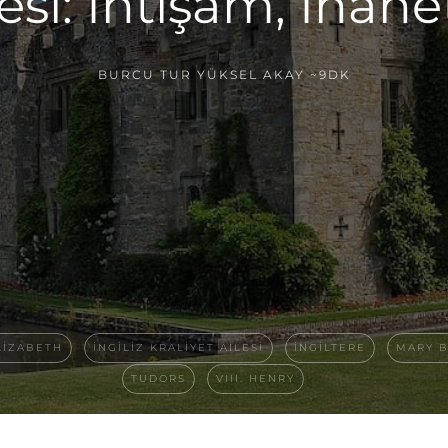
esi: İhtişam, İhan
BURCU TUR YÜKSEL AKAY
~9DK
ELIZABETH
İNGILIZ KRALIYET AILESI
İNGILTERE
MARY 
TUDORS
VIII. HENRY