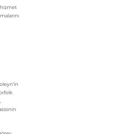
e hizmet
amalarını
oleyn’in
orfolk
,
sisinin
görev