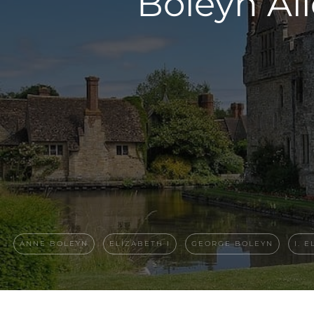
Boleyn Ail
ANNE BOLEYN
ELIZABETH I
GEORGE BOLEYN
I. 