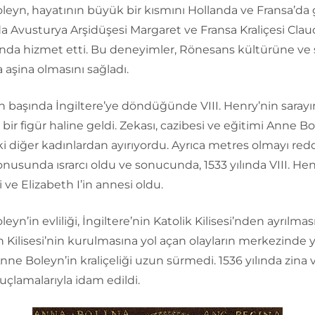
eyn, hayatının büyük bir kısmını Hollanda ve Fransa’da g
a Avusturya Arşidüşesi Margaret ve Fransa Kraliçesi Cla
ında hizmet etti. Bu deneyimler, Rönesans kültürüne ve 
 aşina olmasını sağladı.
in başında İngiltere’ye döndüğünde VIII. Henry’nin saray
bir figür haline geldi. Zekası, cazibesi ve eğitimi Anne Bo
i diğer kadınlardan ayırıyordu. Ayrıca metres olmayı re
nusunda ısrarcı oldu ve sonucunda, 1533 yılında VIII. Hen
şi ve Elizabeth I’in annesi oldu.
eyn’in evliliği, İngiltere’nin Katolik Kilisesi’nden ayrılma
 Kilisesi’nin kurulmasına yol açan olayların merkezinde ye
ne Boleyn’in kraliçeliği uzun sürmedi. 1536 yılında zina 
uçlamalarıyla idam edildi.