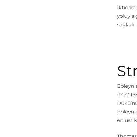
İktidara 
yoluyla 
sağladı.
Str
Boleyn a
(1477-15
Dükü’nün
Boleynle
en üst k
Thomas 