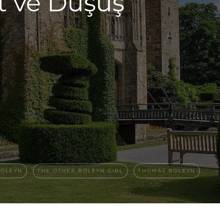
et ve Düşüş
BOLEYN
THE OTHER BOLEYN GIRL
THOMAS BOLEYN