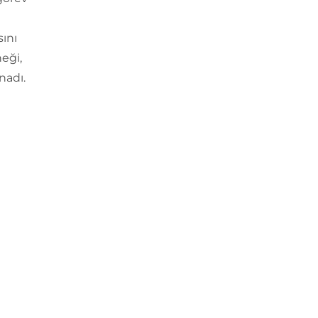
sını
eği,
nadı.