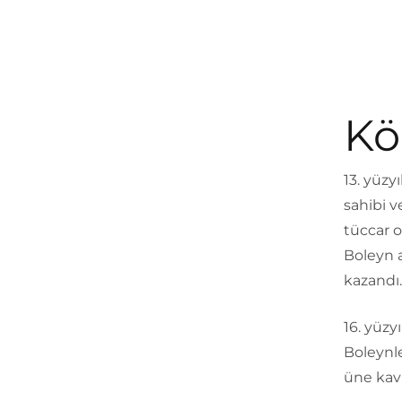
Kö
13. yüzy
sahibi v
tüccar o
Boleyn a
kazandı.
16. yüzyı
Boleynle
üne kav