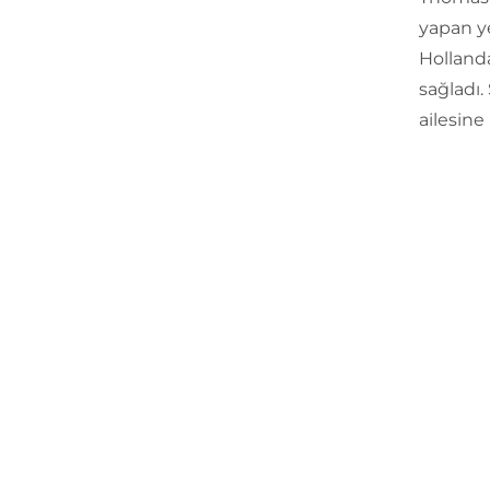
yapan y
Hollanda
sağladı.
ailesine