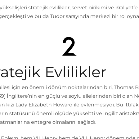
yükselişleri stratejik evlilikler, servet birikimi ve Kraliyet’
gerçekleşti ve bu da Tudor sarayında merkezi bir rol oyn
atejik Evlilikler
ilesi için en önemli dönüm noktalarından biri, Thomas B
39) İngiltere’nin en güçlü ve soylu ailelerinden biri olan N
 kızı Lady Elizabeth Howard ile evlenmesiydi. Bu ittifak
rin statüsünü önemli ölçüde yükseltti ve İngiliz aristokra
atmanlarına entegre olmalarını sağladı.
Boleyn, hem VII. Henry hem de VIII. Henry döneminde 