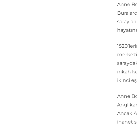
Anne Bol
Buralard
saraylar
hayatına
1520’ler
merkezi 
saraydak
nikah ko
ikinci e
Anne Bol
Anglikan
Ancak An
ihanet s