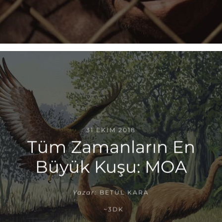
31 EKIM 2018
Tüm Zamanların En
Büyük Kuşu: MOA
Yazar:
BETÜL KARA
~3DK