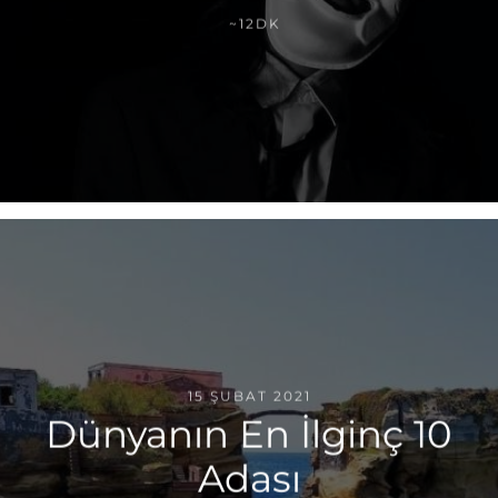
~12DK
15 ŞUBAT 2021
Dünyanın En İlginç 10
Adası