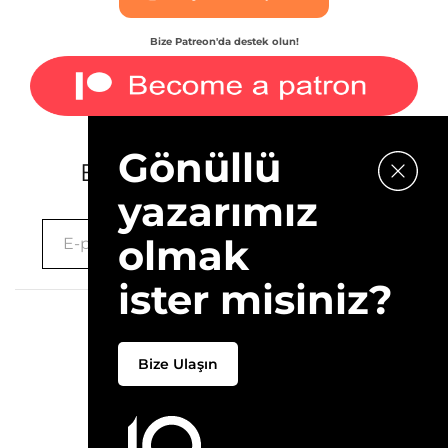
Bize Patreon'da destek olun!
Gönüllü
E-bültenimize kaydolun.
yazarımız
olmak
ister misiniz?
2026 © 10Layn
Bize Ulaşın
Hakkımızda
İletişim