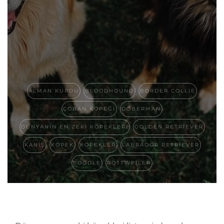
ALMAN KURDU
BLOODHOUND
BORDER COLLIE
ÇOBAN KÖPEĞI
DOBERMAN
DÜNYANIN EN ZEKI KÖPEKLERI
GOLDEN RETRIEVER
KANIŞ
KÖPEK
KÖPEKLER
LABRADOR RETRIEVER
POODLE
ROTTWEILER