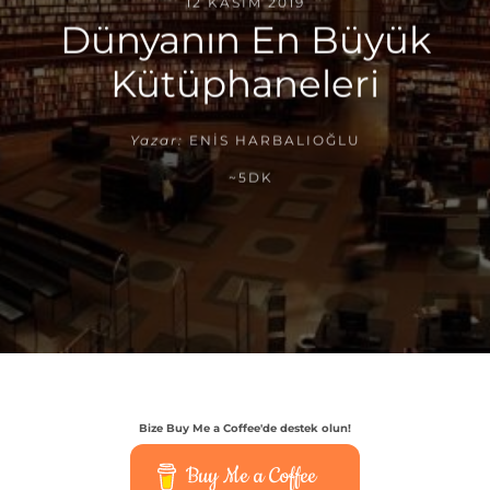
12 KASIM 2019
Dünyanın En Büyük
Kütüphaneleri
Yazar:
ENIS HARBALIOĞLU
~5DK
Bize Buy Me a Coffee'de destek olun!
Buy Me a Coffee