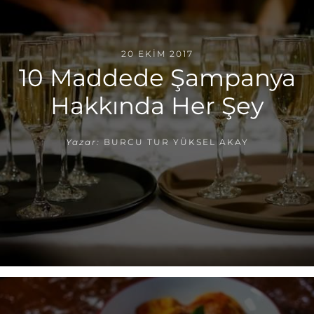
20 EKIM 2017
10 Maddede Şampanya
Hakkında Her Şey
Yazar:
BURCU TUR YÜKSEL AKAY