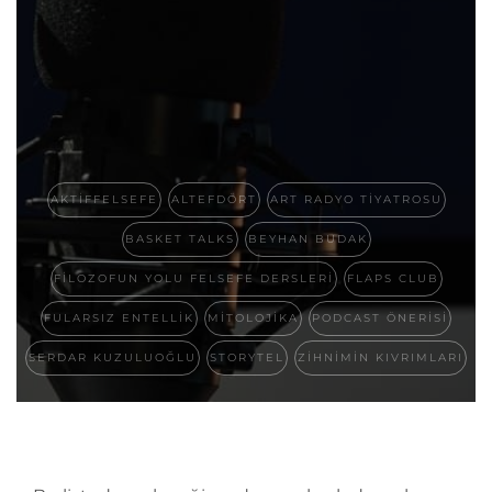
AKTIFFELSEFE
ALTEFDÖRT
ART RADYO TIYATROSU
BASKET TALKS
BEYHAN BUDAK
FILOZOFUN YOLU FELSEFE DERSLERI
FLAPS CLUB
FULARSIZ ENTELLIK
MITOLOJIKA
PODCAST ÖNERISI
SERDAR KUZULUOĞLU
STORYTEL
ZIHNIMIN KIVRIMLARI