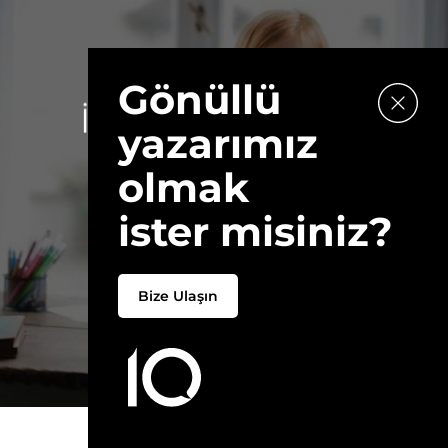
Gönüllü
11 TEMMUZ 2020
İçimizdeki Çocuk
yazarımız
Kimdir?
olmak
Yazar:
SERAY DEMIR
ister misiniz?
~16DK
Bize Ulaşın