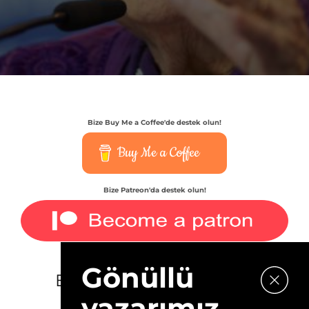
Bize Buy Me a Coffee'de destek olun!
Buy Me a Coffee
Bize Patreon'da destek olun!
Gönüllü
E-bültenimize kaydolun.
yazarımız