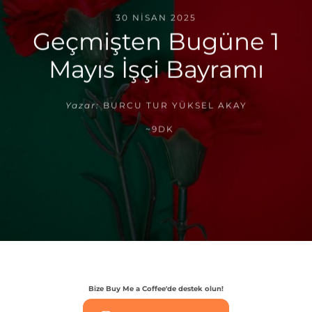
30 NISAN 2025
Geçmişten Bugüne 1
Mayıs İşçi Bayramı
Yazar:
BURCU TUR YÜKSEL AKAY
~9DK
Bize Buy Me a Coffee'de destek olun!