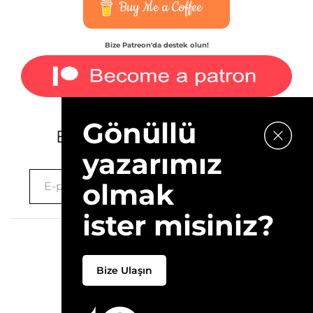
Buy Me a Coffee
Bize Patreon'da destek olun!
Gönüllü
E-bültenimize kaydolun.
yazarımız
olmak
ister misiniz?
2026 © 10Layn
Bize Ulaşın
Hakkımızda
İletişim