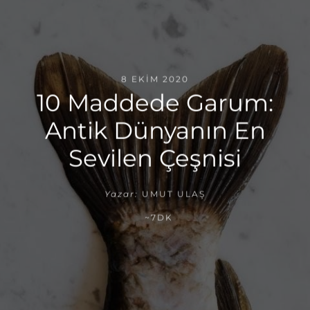
8 EKIM 2020
10 Maddede Garum:
Antik Dünyanın En
Sevilen Çeşnisi
Yazar:
UMUT ULAŞ
~7DK