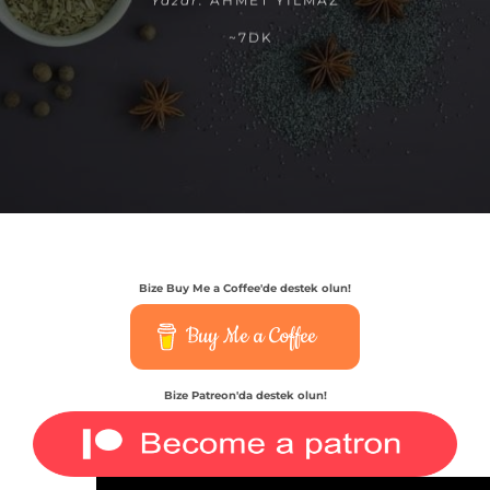
Yazar:
AHMET YILMAZ
~7DK
Bize Buy Me a Coffee'de destek olun!
Buy Me a Coffee
Bize Patreon'da destek olun!