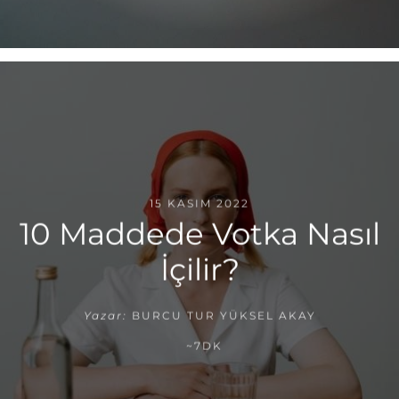
15 KASIM 2022
10 Maddede Votka Nasıl
İçilir?
Yazar:
BURCU TUR YÜKSEL AKAY
~7DK