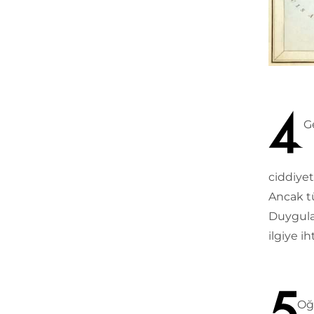
G
ciddiyet
Ancak tü
Duygula
ilgiye ih
Oğl