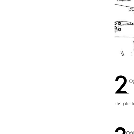
Oğ
disiplin
Oğl