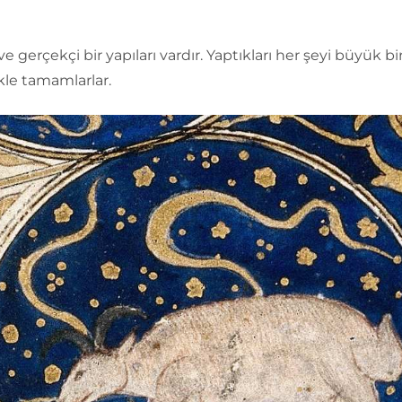
 ve gerçekçi bir yapıları vardır. Yaptıkları her şeyi büyük b
likle tamamlarlar.