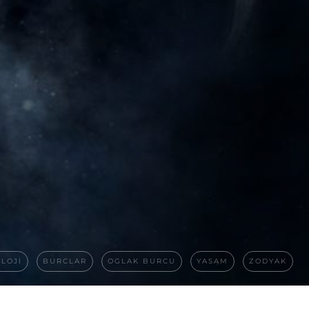
LOJI
BURCLAR
OGLAK BURCU
YASAM
ZODYAK