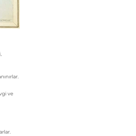
,
ınırlar.
vgi ve
rlar.