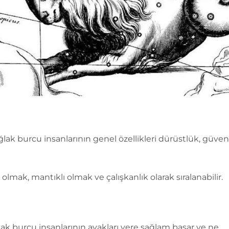
lak burcu insanlarının genel özellikleri dürüstlük, güveni
li olmak, mantıklı olmak ve çalışkanlık olarak sıralanabilir.
ak burcu insanlarının ayakları yere sağlam basar ve ne