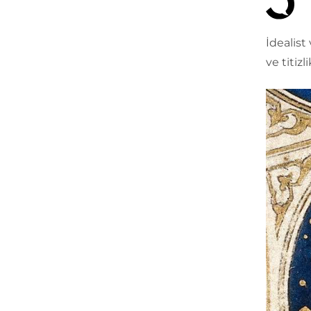
İdealist
ve titiz