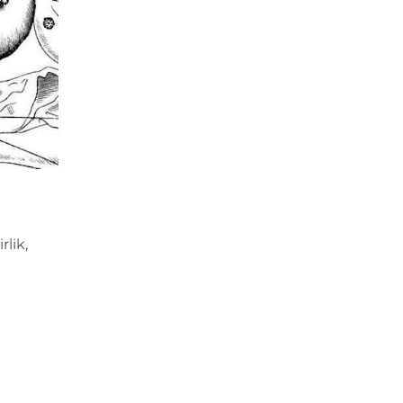
rlik,