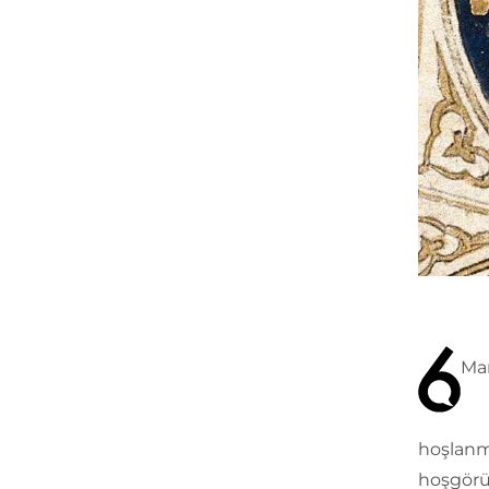
Man
hoşlanma
hoşgörül