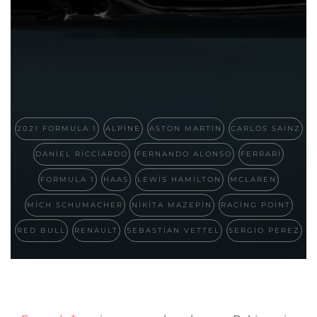
2021 FORMULA 1
ALPINE
ASTON MARTIN
CARLOS SAINZ
DANIEL RICCIARDO
FERNANDO ALONSO
FERRARI
FORMULA 1
HAAS
LEWIS HAMILTON
MCLAREN
MICH SCHUMACHER
NIKITA MAZEPIN
RACING POINT
RED BULL
RENAULT
SEBASTIAN VETTEL
SERGIO PEREZ