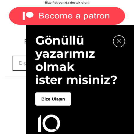
Bize Patreon'da destek olun!
Gönüllü
E-bültenimize kaydolun.
yazarımız
olmak
ister misiniz?
2026 © 10Layn
Bize Ulaşın
Hakkımızda
İletişim