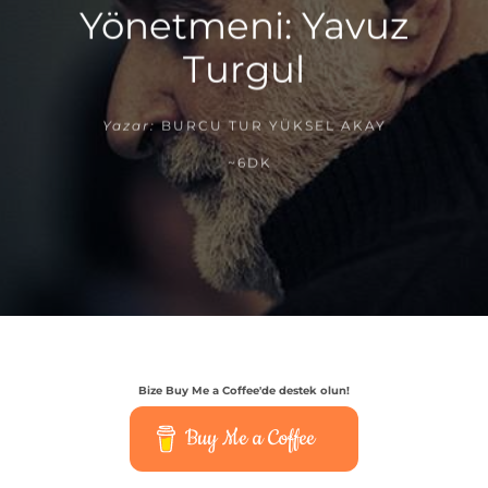
Yönetmeni: Yavuz
Turgul
Yazar:
BURCU TUR YÜKSEL AKAY
~6DK
Bize Buy Me a Coffee'de destek olun!
Buy Me a Coffee