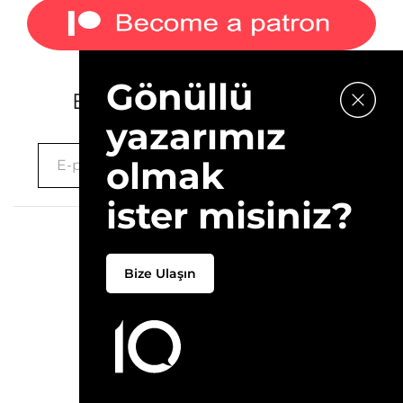
Gönüllü
E-bültenimize kaydolun.
yazarımız
olmak
ister misiniz?
2026 © 10Layn
Bize Ulaşın
Hakkımızda
İletişim