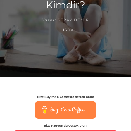
Kimdir?
Yazar:
SERAY DEMIR
~16DK
Bize Buy Me a Coffee'de destek olun!
Buy Me a Coffee
Bize Patreon'da destek olun!