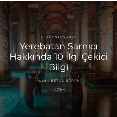
15 AĞUSTOS 2022
Yerebatan Sarnıcı
Hakkında 10 İlgi Çekici
Bilgi
Yazar:
BETÜL BARAN
~7DK