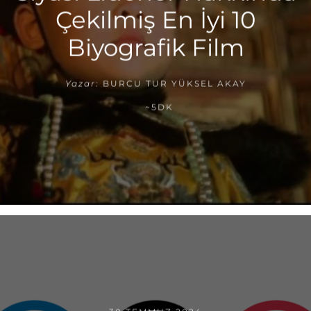
Çekilmiş En İyi 10
Biyografik Film
Yazar:
BURCU TUR YÜKSEL AKAY
~5DK