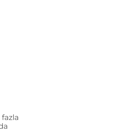
fazla
´da