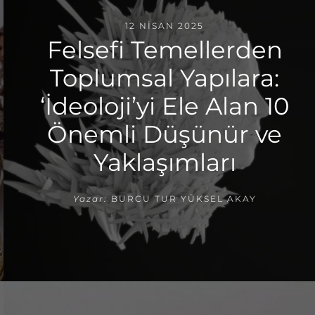
12 NISAN 2025
Felsefi Temellerden
Toplumsal Yapılara:
‘İdeoloji’yi Ele Alan 10
Önemli Düşünür ve
Yaklaşımları
Yazar:
BURCU TUR YÜKSEL AKAY