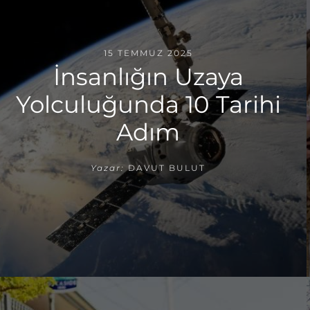
15 TEMMUZ 2025
İnsanlığın Uzaya
Yolculuğunda 10 Tarihi
Adım
Yazar:
DAVUT BULUT