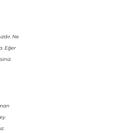
ızdır. Ne
a. Eğer
siniz.
aman
şey
z.