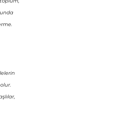
top­lum,
runda
verme.
elerin
olur.
şlılar,