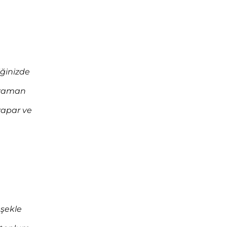
­ğinizde
r zaman
yapar ve
 şekle