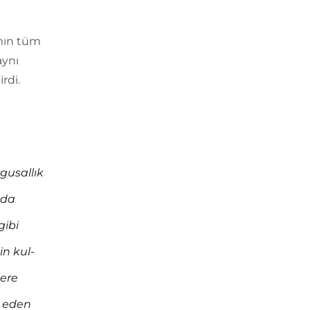
mın tüm
aynı
rdi.
ygusallık
nda
gibi
in kul­
lere
m eden