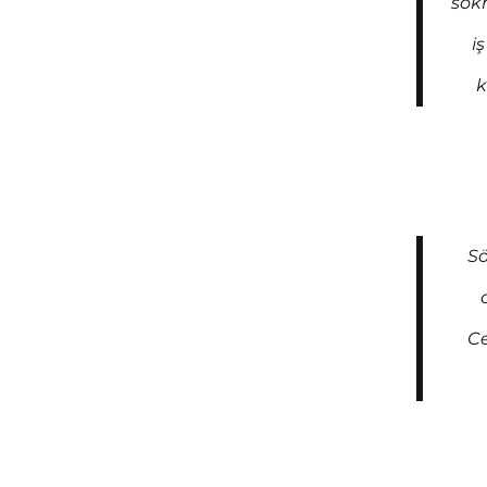
sokm
i
k
Sö
Ce