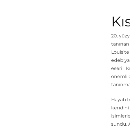
Kı
20. yüzy
tanınan 
Louis’te
edebiyat
eseri I
önemli 
tanınmas
Hayatı b
kendini 
isimlerl
sundu. A