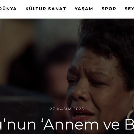
DÜNYA
KÜLTÜR SANAT
YAŞAM
SPOR
SE
27 KASIM 2025
’nun ‘Annem ve 