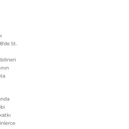
k
8’de St.
 bilinen
ının
pta
rında
ibi
katkı
inlerce