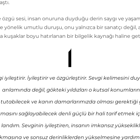
aştı.
 özgü sesi, insan onuruna duyduğu derin saygı ve yaşa
e yönelik umutlu duruşu, onu yalnızca bir sanatçı değil, 
kuşaklar boyu hatırlanan bir bilgelik kaynağı haline geti
i iyileştirir. İyileştirir ve özgürleştirir. Sevgi kelimesini du
anlamında değil, gökteki yıldızları o kutsal konumla­rı
tutabilecek ve kanın damarlarımızda olması gerektiği 
masını sağlayabilecek denli güçlü bir hali tarif etmek iç
landım. Sevginin iyileştiren, insanın imkansız yükseklik
ıkmasına ve sonsuz derinliklerden yükselmesine yardı