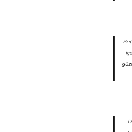
Bağ
iç
güze
D