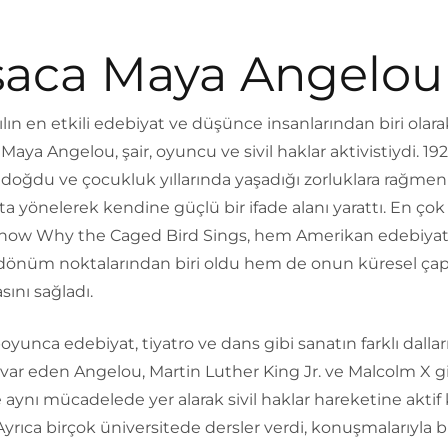
saca Maya Angelou
ılın en etkili edebiyat ve düşünce insanlarından biri olara
Maya Angelou, şair, oyuncu ve sivil haklar aktivistiydi. 192
 doğdu ve çocukluk yıllarında yaşadığı zorluklara rağmen
a yönelerek kendine güçlü bir ifade alanı yarattı. En çok
 Know Why the Caged Bird Sings, hem Amerikan edebiyat
dönüm noktalarından biri oldu hem de onun küresel ça
ını sağladı.
oyunca edebiyat, tiyatro ve dans gibi sanatın farklı dalla
var eden Angelou, Martin Luther King Jr. ve Malcolm X g
e aynı mücadelede yer alarak sivil haklar hareketine aktif 
yrıca birçok üniversitede dersler verdi, konuşmalarıyla b