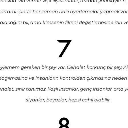
asına izin verme. Aşk ilişkilerinde, arkadaşlarınlayken, 
ş ortamı içinde her zaman bazı uyarlamalar yapmak zo
alacağını bil, ama kimsenin fikrini değiştirmesine izin 
ylemem gereken bir şey var. Cehalet korkunç bir şey. Ail
dağılmasına ve insanların kontrolden çıkmasına neden 
halet, sınır tanımaz. Yaşlı insanlar, genç insanlar, orta ya
siyahlar, beyazlar, hepsi cahil olabilir.