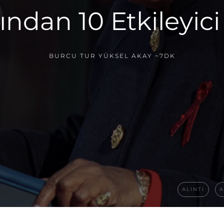
ından 10 Etkileyici 
BURCU TUR YÜKSEL AKAY
~7DK
ALINTI
A