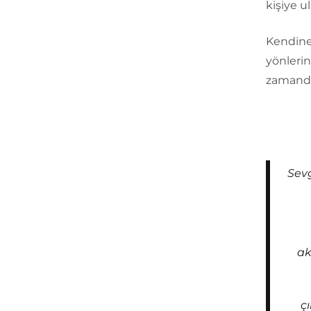
kişiye ul
Kendine
yönlerin
zamanda 
Sevg
ak
ç