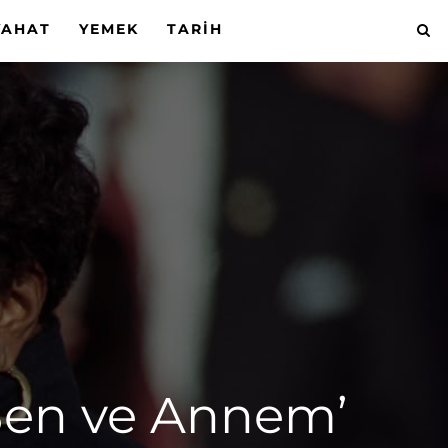
YAHAT
YEMEK
TARIH
Ben ve Annem’