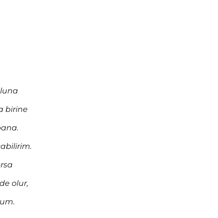
oluna
a birine
bana.
abilirim.
orsa
de olur,
rum.