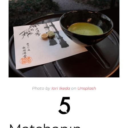
Photo by
Iori Ikeda
on
Unsplash