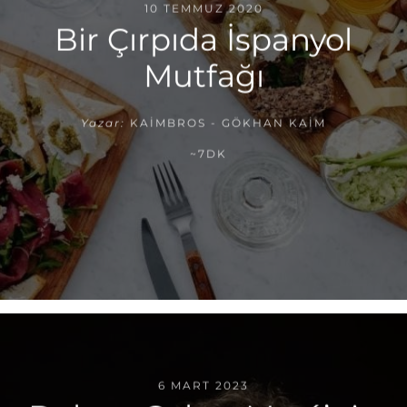
10 TEMMUZ 2020
Bir Çırpıda İspanyol
Mutfağı
Yazar:
KAIMBROS - GÖKHAN KAIM
~7DK
6 MART 2023