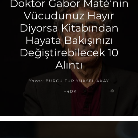
Doktor Gabor Maté’nin
Vücudunuz Hayır
Diyorsa Kitabından
Hayata Bakışınızı
Değiştirebilecek 10
Alıntı
Yazar:
BURCU TUR YÜKSEL AKAY
~4DK