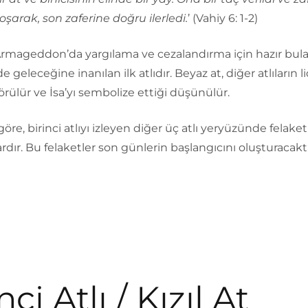
oşarak, son zaferine doğru ilerledi.
’ (Vahiy 6: 1-2)
 Armageddon’da yargılama ve cezalandırma için hazır bul
geleceğine inanılan ilk atlıdır. Beyaz at, diğer atlıların li
örülür ve İsa’yı sembolize ettiği düşünülür.
göre, birinci atlıyı izleyen diğer üç atlı yeryüzünde felaket
rdır. Bu felaketler son günlerin başlangıcını oluşturacaktı
nci Atlı / Kızıl At