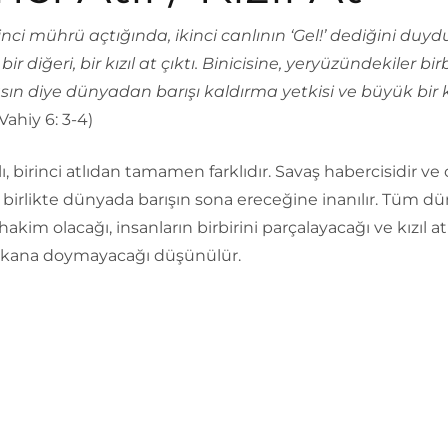
inci mührü açtığında, ikinci canlının ‘Gel!’ dediğini duy
ir diğeri, bir kızıl at çıktı. Binicisine, yeryüzündekiler birb
ın diye dünyadan barışı kaldırma yetkisi ve büyük bir k
 (Vahiy 6: 3-4)
tlı, birinci atlıdan tamamen farklıdır. Savaş habercisidir v
e birlikte dünyada barışın sona ereceğine inanılır. Tüm d
akim olacağı, insanların birbirini parçalayacağı ve kızıl at
ın kana doymayacağı düşünülür.