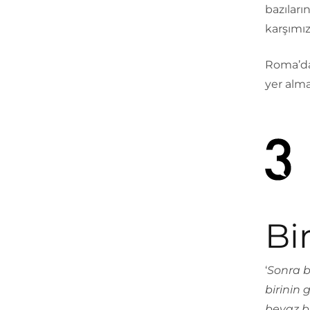
bazıları
karşımız
Roma’da
yer alma
Bir
‘
Sonra b
birinin 
beyaz bi