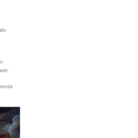
abı
ni
dır.
asında