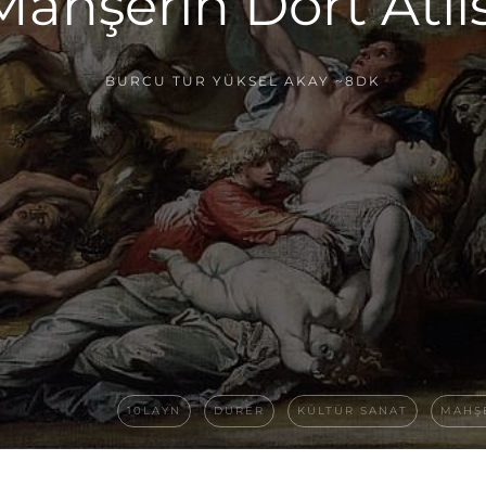
Mahşerin Dört Atlıs
BURCU TUR YÜKSEL AKAY
~8DK
10LAYN
DÜRER
KÜLTÜR SANAT
MAHŞE