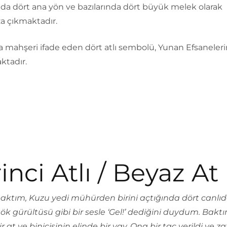
nda dört ana yön ve bazılarında dört büyük melek olarak
a çıkmaktadır.
 mahşeri ifade eden dört atlı sembolü, Yunan Efsaneler
ktadır.
inci Atlı / Beyaz At
aktım, Kuzu yedi mühürden birini açtığında dört canlı
gök gürültüsü gibi bir sesle ‘Gel!’ dediğini duydum. Baktı
r at ve binicisinin elinde bir yay. Ona bir taç verildi ve z