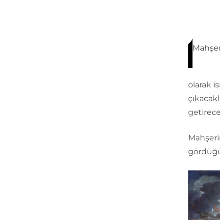
Mahşeri
olarak i
çıkacakl
getirece
Mahşerin
gördüğü 