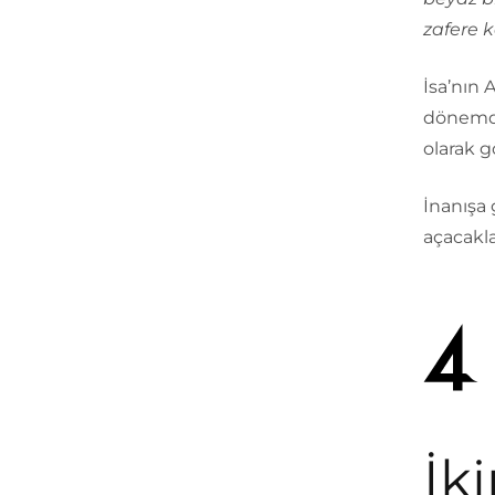
zafere k
İsa’nın
dönemde 
olarak g
İnanışa 
açacakla
İki