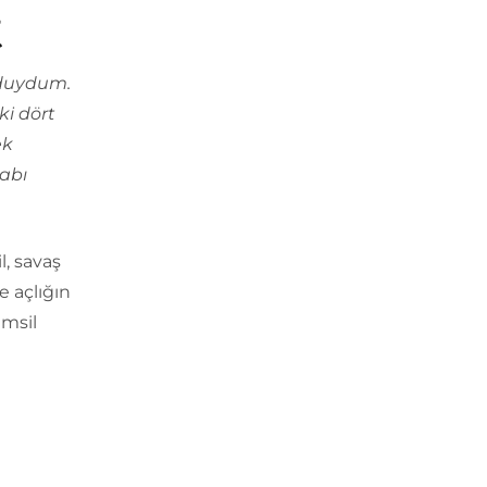
t
 duydum.
ki dört
ek
rabı
l, savaş
e açlığın
emsil