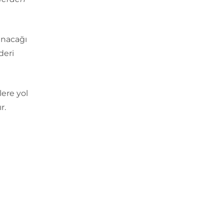
anacağı
deri
lere yol
r.