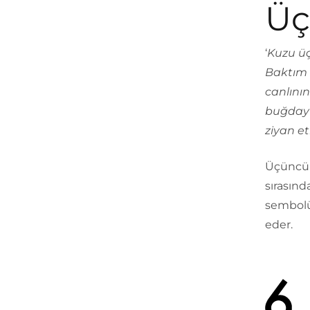
Üç
‘
Kuzu üç
Baktım k
canlının
buğday b
ziyan e
Üçüncü a
sırasınd
sembolüd
eder.