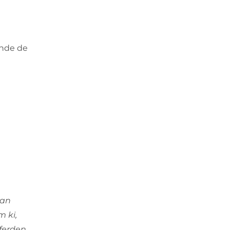
inde de
dan
m ki,
aferden