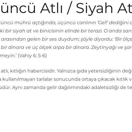
üncü Atlı / Siyah A
üncü mührü açtığında, üçüncü canlının ‘Gel!’ dediğini
i bir siyah at ve binicisinin elinde bir terazi. O anda san
 arasından gelen bir ses duydum; şöyle diyordu: ‘Bir ölç
ir dinara ve üç ölçek arpa bir dinara. Zeytinyağı ve şa
tmeyin.
’ (Vahiy 6: 5-6)
tlı, kıtlığın habercisidir. Yalnızca gıda yetersizliğinin deği
a kullanılmayan tarlalar sonucunda ortaya çıkacak kıtlık v
ür. Aynı zamanda gelir dağılımındaki adaletsizliği de t