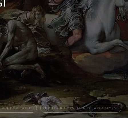
ı
RIN DÖRT ATLISI
THE FOUR HORSEMEN OF APOCALYPSE