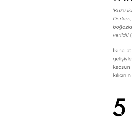
‘
Kuzu ik
Derken, b
boğazlas
verildi
.’
İkinci a
gelişiyl
kaosun h
kılıcın