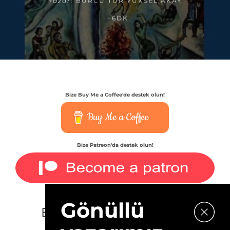
Yazar:
BURCU TUR YÜKSEL AKAY
~6DK
Bize Buy Me a Coffee'de destek olun!
Buy Me a Coffee
Bize Patreon'da destek olun!
Gönüllü
E-bültenimize kaydolun.