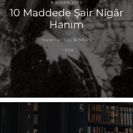
8 NISAN 2022
10 Maddede Şair Nigâr
Hanım
Yazar:
AYTÜL BINGÖL
~5DK