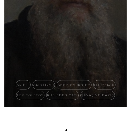
ALINTI
ALINTILAR
ANNA KARENINA
İTIRAFLAR
LEV TOLSTOY
RUS EDEBIYATI
ŞAVAŞ VE BARIŞ