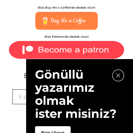
Bize Buy Me a Coffee'de destek olun!
Buy Me a Coffee
Bize Patreon'da destek olun!
Gönüllü
E-bültenimize kaydolun.
yazarımız
olmak
ister misiniz?
2026 © 10Layn
Bize Ulaşın