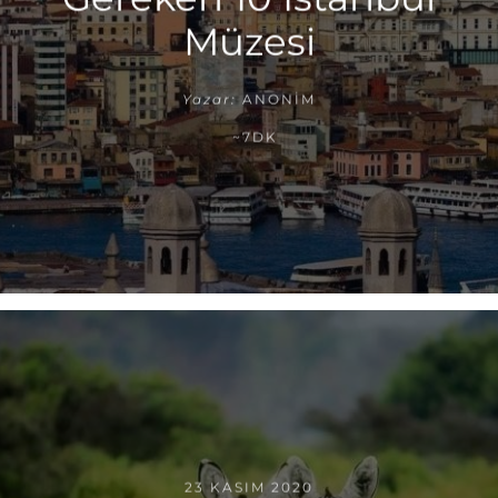
Müzesi
Yazar:
ANONIM
~7DK
23 KASIM 2020