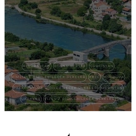
AZERBAYCAN
BOSNA HERSEK
GÜRCISTAN
KIMLIKLE GIDILEBILECEK ÜLKELER
KKTC
MOLDOVA
PASAPORTSUZ GIDILEBILECEK ÜLKELER
SIRBISTAN
UKRAYNA
VIZESIZ GIDILEBILECEK ÜLKELER