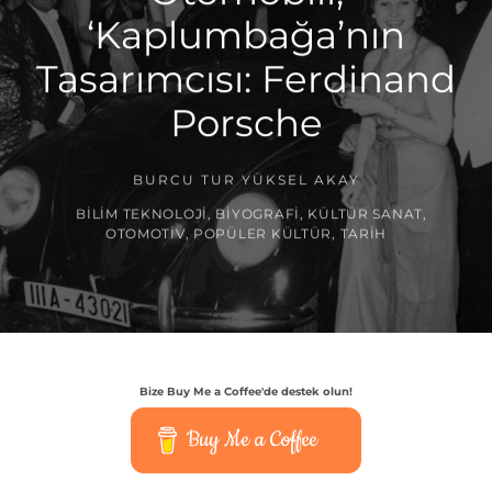
‘Kaplumbağa’nın
Tasarımcısı: Ferdinand
Porsche
BURCU TUR YÜKSEL AKAY
BILIM TEKNOLOJI
,
BIYOGRAFI
,
KÜLTÜR SANAT
,
OTOMOTIV
,
POPÜLER KÜLTÜR
,
TARIH
Bize Buy Me a Coffee'de destek olun!
Buy Me a Coffee