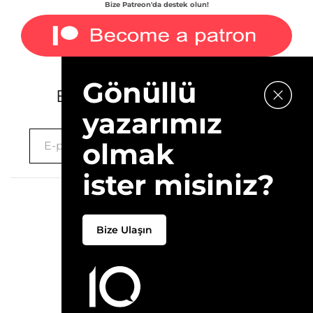
Bize Patreon'da destek olun!
Gönüllü
E-bültenimize kaydolun.
yazarımız
olmak
ister misiniz?
2026 © 10Layn
Bize Ulaşın
Hakkımızda
İletişim