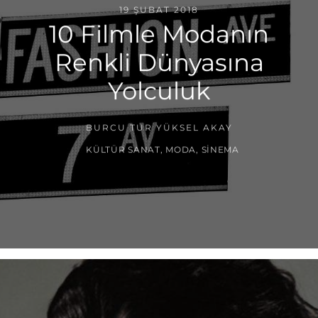
19 ŞUBAT 2018
10 Filmle Modanın
Renkli Dünyasına
Yolculuk
BURCU TUR YÜKSEL AKAY
KÜLTÜR SANAT
,
MODA
,
SINEMA