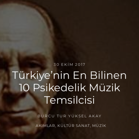
30 EKIM 2017
Türkiye’nin En Bilinen
10 Psikedelik Müzik
Temsilcisi
BURCU TUR YÜKSEL AKAY
AKIMLAR
,
KÜLTÜR SANAT
,
MÜZIK