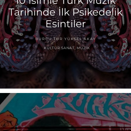
10 İsimle Türk Müzik
Tarihinde İlk Psikedelik
Esintiler
BURCU TUR YÜKSEL AKAY
KÜLTÜR SANAT
,
MÜZIK