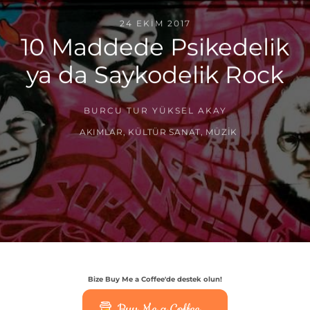
24 EKIM 2017
10 Maddede Psikedelik
ya da Saykodelik Rock
BURCU TUR YÜKSEL AKAY
AKIMLAR
,
KÜLTÜR SANAT
,
MÜZIK
Bize Buy Me a Coffee'de destek olun!
Buy Me a Coffee