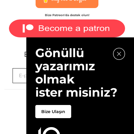
Bize Patreon'da destek olun!
Gönüllü
E-bültenimize kaydolun.
yazarımız
olmak
ister misiniz?
2026 © 10Layn
Bize Ulaşın
Hakkımızda
İletişim