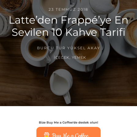
23 TEMMUZ 2018
Latte’den Frappé’ye En
Sevilen 10 Kahve Tarifi
BURCU TUR YÜKSEL AKAY
İÇECEK
,
YEMEK
Bize Buy Me a Coffee'de destek olun!
Buy Me a Coffee