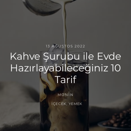
13 AĞUSTOS 2022
Kahve Şurubu ile Evde
Hazırlayabileceğiniz 10
Tarif
MONİN
İÇECEK
,
YEMEK