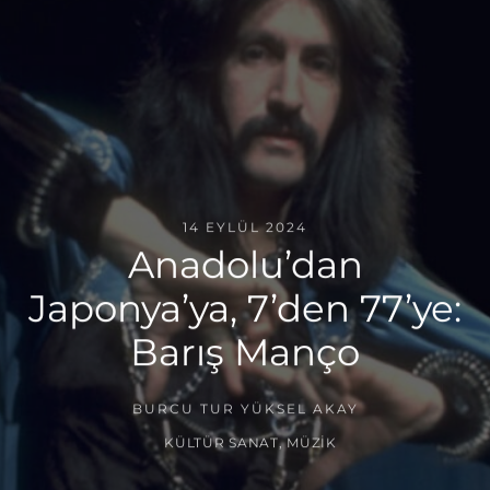
14 EYLÜL 2024
Anadolu’dan
Japonya’ya, 7’den 77’ye:
Barış Manço
BURCU TUR YÜKSEL AKAY
KÜLTÜR SANAT
,
MÜZIK