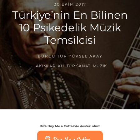
30 EKIM 2017
Türkiye’nin En Bilinen
10 Psikedelik Müzik
Temsilcisi
BURCU TUR YÜKSEL AKAY
AKIMLAR
,
KÜLTÜR SANAT
,
MÜZIK
Bize Buy Me a Coffee'de destek olun!
Buy Me a Coffee