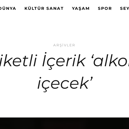
DÜNYA
KÜLTÜR SANAT
YAŞAM
SPOR
SE
ARŞIVLER
iketli İçerik ‘alko
içecek’