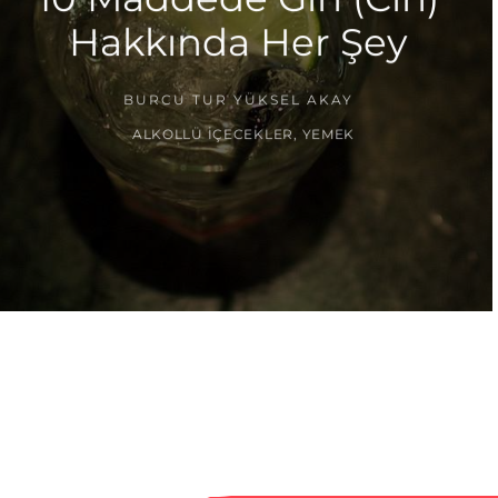
Hakkında Her Şey
BURCU TUR YÜKSEL AKAY
ALKOLLÜ İÇECEKLER
,
YEMEK