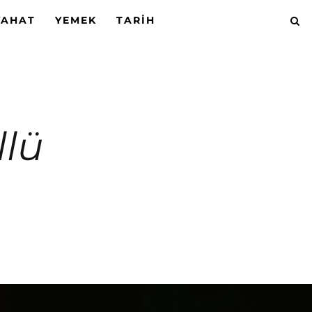
YAHAT
YEMEK
TARIH
llü