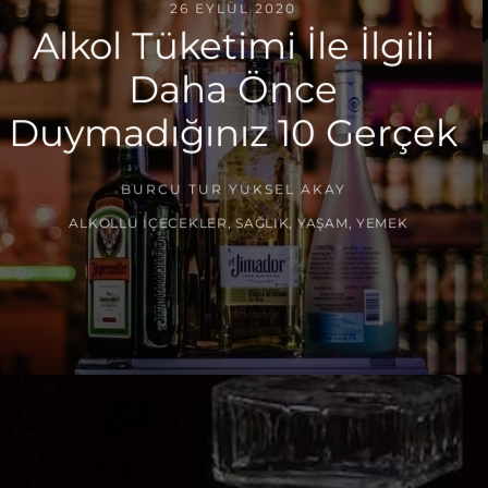
26 EYLÜL 2020
Alkol Tüketimi İle İlgili
Daha Önce
Duymadığınız 10 Gerçek
BURCU TUR YÜKSEL AKAY
ALKOLLÜ İÇECEKLER
,
SAĞLIK
,
YAŞAM
,
YEMEK