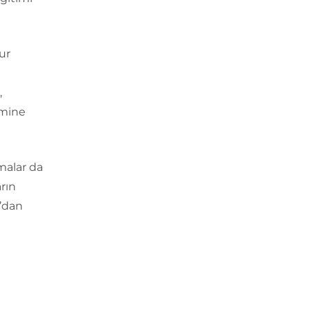
ur
,
emine
şmalar da
arın
n’dan