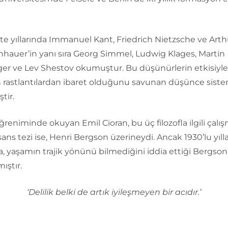
te yıllarında Immanuel Kant, Friedrich Nietzsche ve Arth
hauer’in yanı sıra Georg Simmel, Ludwig Klages, Martin
er ve Lev Shestov okumuştur. Bu düşünürlerin etkisiyle
 rastlantılardan ibaret olduğunu savunan düşünce sist
tir.
ğreniminde okuyan Emil Cioran, bu üç filozofla ilgili çalı
isans tezi ise, Henri Bergson üzerineydi. Ancak 1930’lu yıll
, yaşamın trajik yönünü bilmediğini iddia ettiği Bergso
ıştır.
‘Delilik belki de artık iyileşmeyen bir acıdır.’