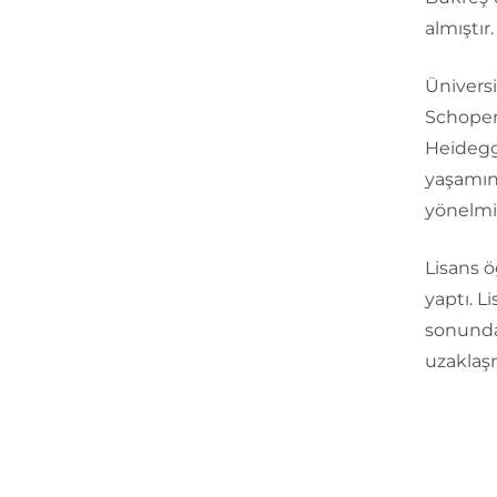
almıştır.
Üniversi
Schopen
Heidegg
yaşamın
yönelmiş
Lisans ö
yaptı. L
sonunda
uzaklaşm