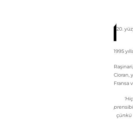
20. yüz
1995 yıll
Raşinari
Cioran,
Fransa v
‘Hi
prensibi
çünkü 