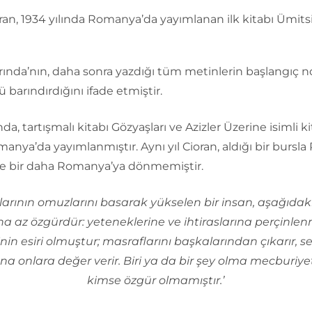
ran, 1934 yılında Romanya’da yayımlanan ilk kitabı Ümitsi
ında’nın, daha sonra yazdığı tüm metinlerin başlangıç n
 barındırdığını ifade etmiştir.
nda, tartışmalı kitabı Gözyaşları ve Azizler Üzerine isimli ki
anya’da yayımlanmıştır. Aynı yıl Cioran, aldığı bir bursla 
ve bir daha Romanya’ya dönmemiştir.
larının omuzlarını basarak yükselen bir insan, aşağıdak
a az özgürdür: yeteneklerine ve ihtiraslarına perçinlen
rinin esiri olmuştur; masraflarını başkalarından çıkarır, s
na onlara değer verir. Biri ya da bir şey olma mecburiye
kimse özgür olmamıştır.’