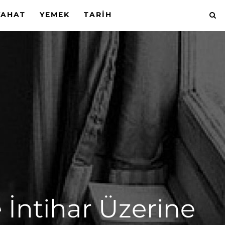
YAHAT
YEMEK
TARIH
 İntihar Üzerine