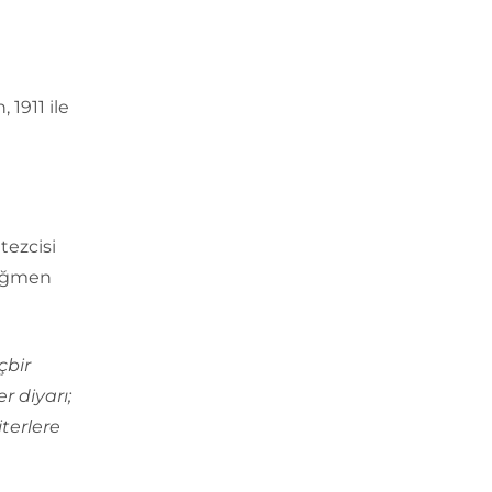
 1911 ile
tezcisi
rağmen
çbir
r diyarı;
terlere