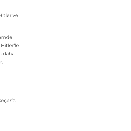
itler ve
önemde
Hitler’le
en daha
r.
eçeriz.