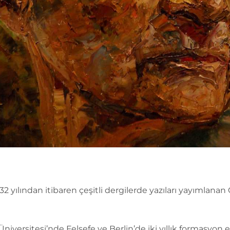
32 yılından itibaren çeşitli dergilerde yazıları yayımlanan 
niversitesi’nde Felsefe ve Berlin’de iki yıllık formasyon 