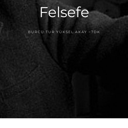
Felsefe
BURCU TUR YÜKSEL AKAY
~7DK