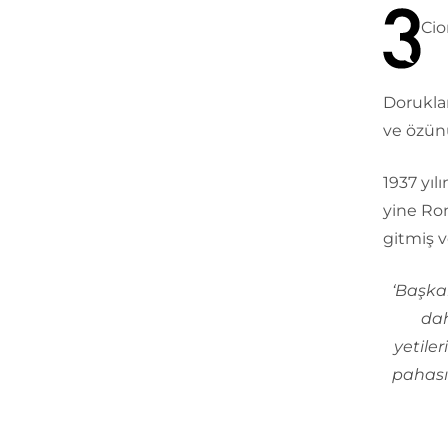
Cio
Doruklar
ve özünü
1937 yılı
yine Rom
gitmiş 
‘Başka
dah
yetile
pahası