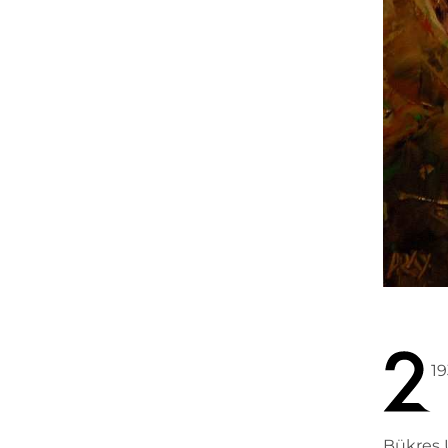
19
Bükreş Ü