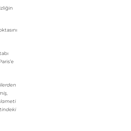
zliğin
oktasını
tabı
Paris’e
ilerden
miş,
elameti
tindeki