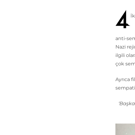
İ
anti-sem
Nazi rej
ilgili o
çok semp
Ayrıca f
sempati
‘Başka