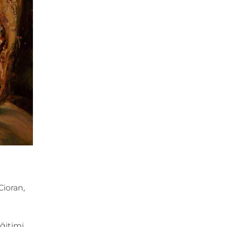
Cioran,
eğitimi