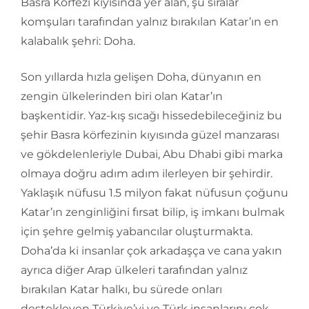
Basra Körfezi kıyısında yer alan, şu sıralar
komşuları tarafından yalnız bırakılan Katar’ın en
kalabalık şehri: Doha.
Son yıllarda hızla gelişen Doha, dünyanın en
zengin ülkelerinden biri olan Katar’ın
başkentidir. Yaz-kış sıcağı hissedebileceğiniz bu
şehir Basra körfezinin kıyısında güzel manzarası
ve gökdelenleriyle Dubai, Abu Dhabi gibi marka
olmaya doğru adım adım ilerleyen bir şehirdir.
Yaklaşık nüfusu 1.5 milyon fakat nüfusun çoğunu
Katar’ın zenginliğini fırsat bilip, iş imkanı bulmak
için şehre gelmiş yabancılar oluşturmakta.
Doha’da ki insanlar çok arkadaşça ve cana yakın
ayrıca diğer Arap ülkeleri tarafından yalnız
bırakılan Katar halkı, bu sürede onları
destekleyen Türkiye’yi ve Türk insanlarını çok