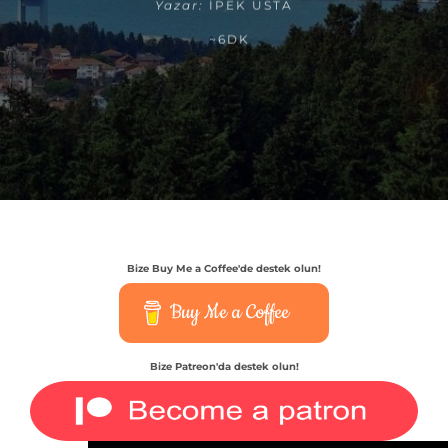
Yazar:
İPEK USTA
~6DK
Bize Buy Me a Coffee'de destek olun!
Buy Me a Coffee
Bize Patreon'da destek olun!