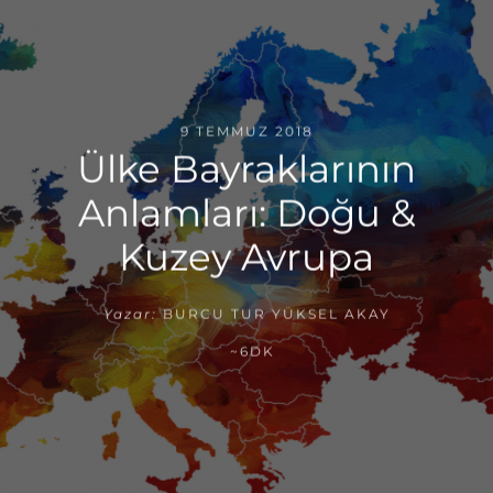
9 TEMMUZ 2018
Ülke Bayraklarının
Anlamları: Doğu &
Kuzey Avrupa
Yazar:
BURCU TUR YÜKSEL AKAY
~6DK