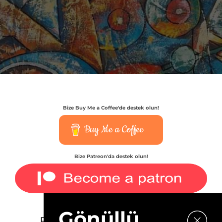
Bize Buy Me a Coffee'de destek olun!
Buy Me a Coffee
Bize Patreon'da destek olun!
Gönüllü
E-bültenimize kaydolun.