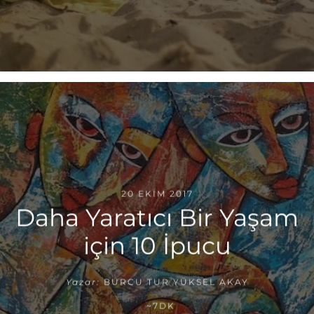
20 EKIM 2017
Daha Yaratıcı Bir Yaşam
için 10 İpucu
Yazar:
BURCU TUR YÜKSEL AKAY
~7DK