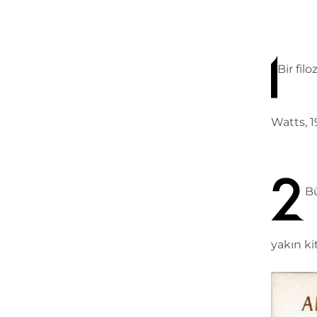
Bir fil
Watts, 19
Bü
yakın ki