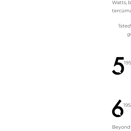
Watts, b
tercüman
‘İste
g
195
195
Beyond t