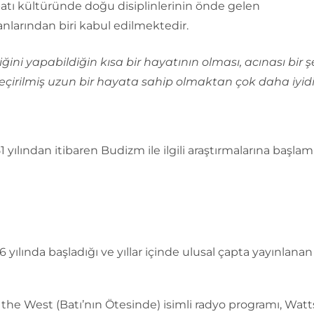
atı kültüründe doğu disiplinlerinin önde gelen
larından biri kabul edilmektedir.
diğini yapabildiğin kısa bir hayatının olması, acınası bir ş
eçirilmiş uzun bir hayata sahip olmaktan çok daha iyidir
1 yılından itibaren Budizm ile ilgili araştırmalarına başlamı
6 yılında başladığı ve yıllar içinde ulusal çapta yayınlana
he West (Batı’nın Ötesinde) isimli radyo programı, Watts