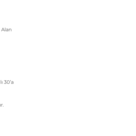
n Alan
ı 30’a
r.