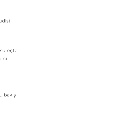
udist
 süreçte
bını
u bakış