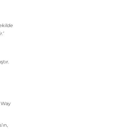
ekilde
.’
ştır.
n Way
’ın,