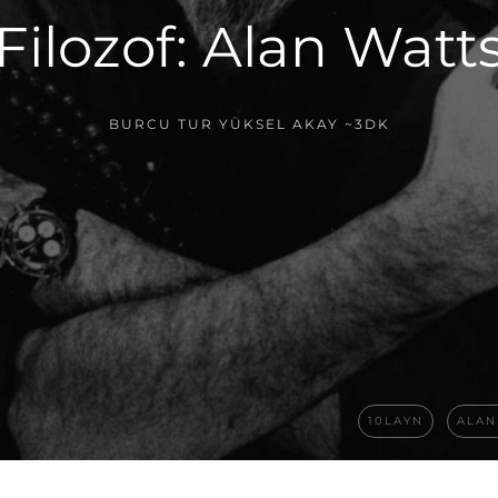
Filozof: Alan Watt
BURCU TUR YÜKSEL AKAY
~3DK
10LAYN
ALAN