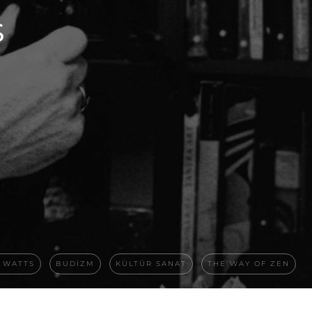
s
 WATTS
BUDIZM
KÜLTÜR SANAT
THE WAY OF ZEN