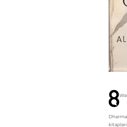
Wat
Dharma 
kitaplar