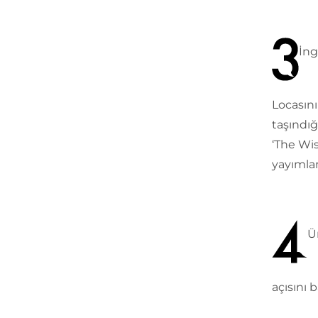
İng
Locasını
taşındığ
‘The Wis
yayımlam
Ü
açısını b