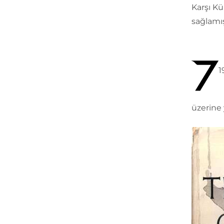
Karşı Kü
sağlamış
1
üzerine 