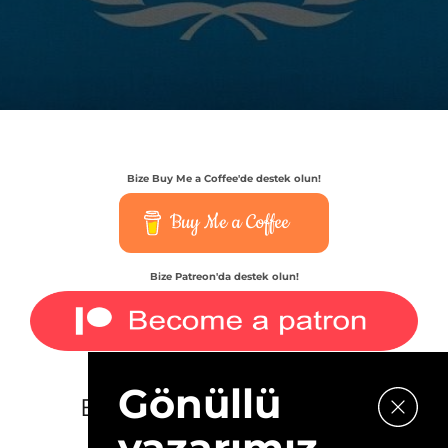
Bize Buy Me a Coffee'de destek olun!
Buy Me a Coffee
Bize Patreon'da destek olun!
Gönüllü
E-bültenimize kaydolun.
yazarımız