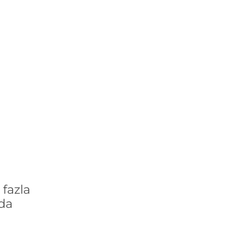
fazla
´da