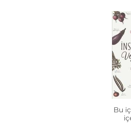
Bu i
iç