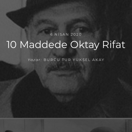
6 NISAN 2020
10 Maddede Oktay Rifat
Yazar:
BURCU TUR YÜKSEL AKAY