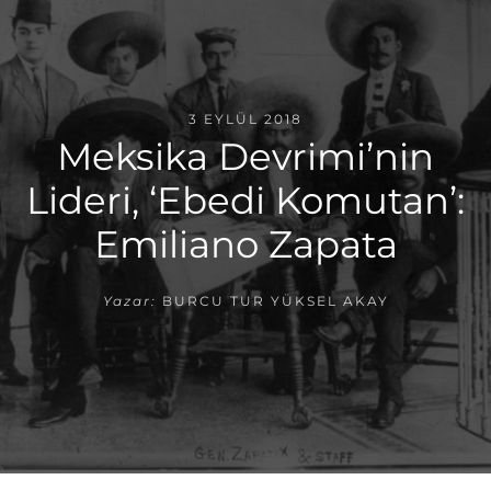
3 EYLÜL 2018
Meksika Devrimi’nin
Lideri, ‘Ebedi Komutan’:
Emiliano Zapata
Yazar:
BURCU TUR YÜKSEL AKAY