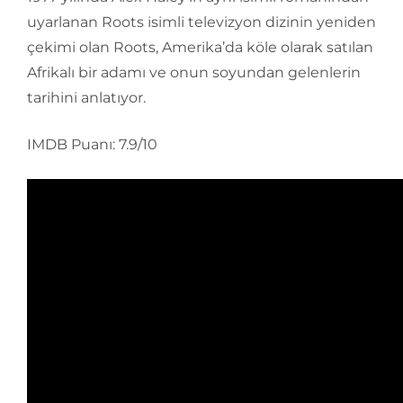
uyarlanan Roots isimli televizyon dizinin yeniden
çekimi olan Roots, Amerika’da köle olarak satılan
Afrikalı bir adamı ve onun soyundan gelenlerin
tarihini anlatıyor.
IMDB Puanı: 7.9/10