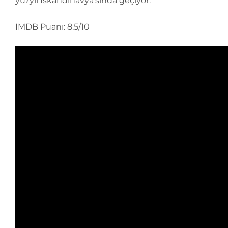
yüzyıl İskandinavya’sında geçiyor.
IMDB Puanı: 8.5/10