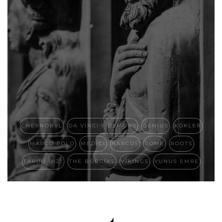
CHERNOBYL
DA VINCI'S DEMONS
GENIUS
KÖKLER
MARCO POLO
MEDICI
NARCOS
ROME
ROOTS
TARIHI DIZI
THE BORGIAS
VIKINGS
YUNUS EMRE