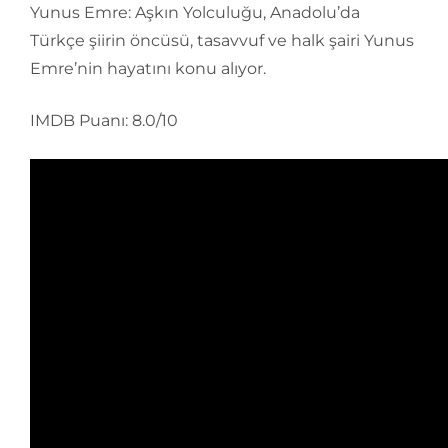
Yunus Emre: Aşkın Yolculuğu, Anadolu’da
Türkçe şiirin öncüsü, tasavvuf ve halk şairi Yunus
Emre’nin hayatını konu alıyor.
IMDB Puanı: 8.0/10