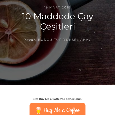
19 MART 2018
10 Maddede Çay
Çeşitleri
Yazar:
BURCU TUR YÜKSEL AKAY
Bize Buy Me a Coffee'de destek olun!
Buy Me a Coffee