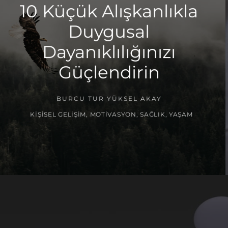
10 Küçük Alışkanlıkla
Duygusal
Dayanıklılığınızı
Güçlendirin
BURCU TUR YÜKSEL AKAY
KIŞISEL GELIŞIM
,
MOTIVASYON
,
SAĞLIK
,
YAŞAM