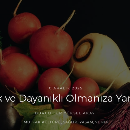
10 ARALIK 2025
k ve Dayanıklı Olmanıza Ya
BURCU TUR YÜKSEL AKAY
MUTFAK KÜLTÜRÜ
,
SAĞLIK
,
YAŞAM
,
YEMEK