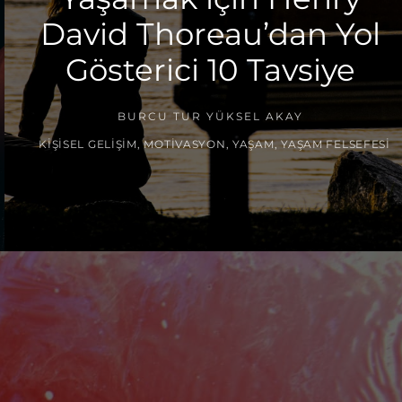
David Thoreau’dan Yol
Gösterici 10 Tavsiye
BURCU TUR YÜKSEL AKAY
KIŞISEL GELIŞIM
,
MOTIVASYON
,
YAŞAM
,
YAŞAM FELSEFESI