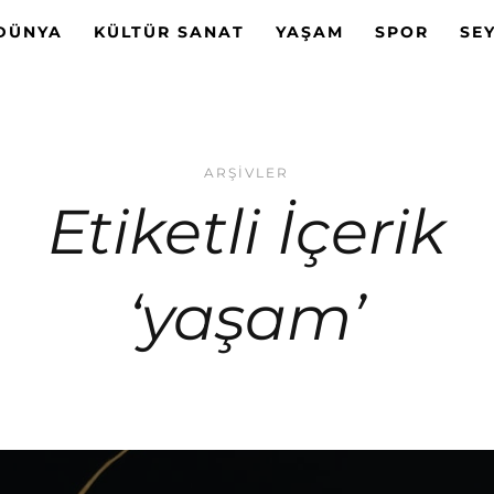
DÜNYA
KÜLTÜR SANAT
YAŞAM
SPOR
SE
ARŞIVLER
Etiketli İçerik
‘yaşam’