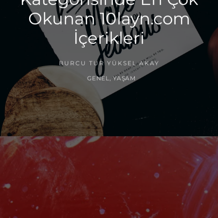
Okunan 10layn.com
İçerikleri
BURCU TUR YÜKSEL AKAY
GENEL
,
YAŞAM