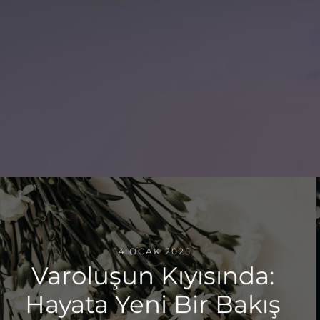
14 OCAK 2025
Varoluşun Kıyısında:
Hayata Yeni Bir Bakış