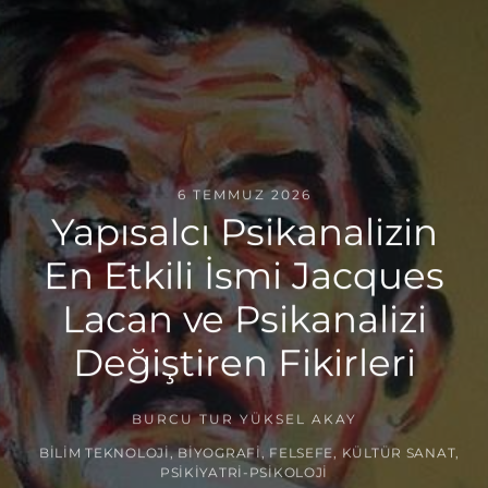
6 TEMMUZ 2026
Yapısalcı Psikanalizin
En Etkili İsmi Jacques
Lacan ve Psikanalizi
Değiştiren Fikirleri
BURCU TUR YÜKSEL AKAY
BILIM TEKNOLOJI
,
BIYOGRAFI
,
FELSEFE
,
KÜLTÜR SANAT
,
PSIKIYATRI-PSIKOLOJI