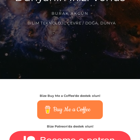
BURAK AKGÜN
BILIM TEKNOLOJI
,
ÇEVRE / DOĞA
,
DÜNYA
Bize Buy Me a Coffee'de destek olun!
Buy Me a Coffee
Bize Patreon'da destek olun!