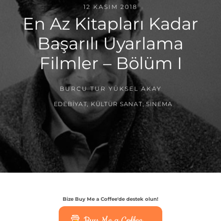
12 KASIM 2018
En Az Kitapları Kadar
Başarılı Uyarlama
Filmler – Bölüm I
BURCU TUR YÜKSEL AKAY
EDEBIYAT
,
KÜLTÜR SANAT
,
SINEMA
Bize Buy Me a Coffee'de destek olun!
Buy Me a Coffee