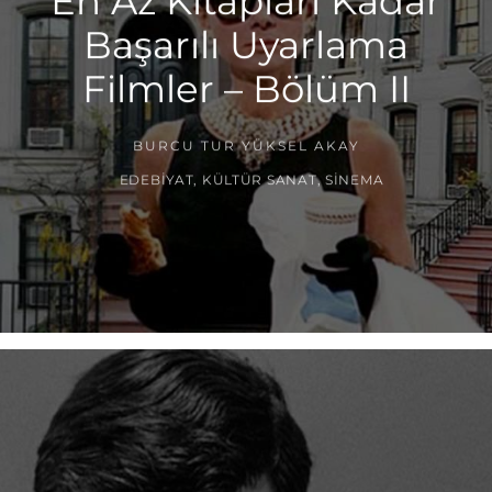
En Az Kitapları Kadar
Başarılı Uyarlama
Filmler – Bölüm II
BURCU TUR YÜKSEL AKAY
EDEBIYAT
,
KÜLTÜR SANAT
,
SINEMA