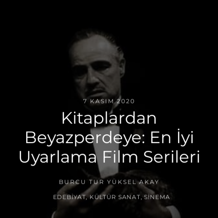
7 KASIM 2020
Kitaplardan
Beyazperdeye: En İyi
Uyarlama Film Serileri
BURCU TUR YÜKSEL AKAY
EDEBIYAT
,
KÜLTÜR SANAT
,
SINEMA