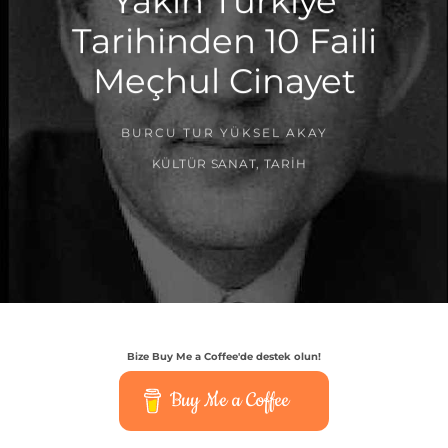
Yakın Türkiye
Tarihinden 10 Faili
Meçhul Cinayet
BURCU TUR YÜKSEL AKAY
KÜLTÜR SANAT
,
TARIH
Bize Buy Me a Coffee'de destek olun!
Buy Me a Coffee