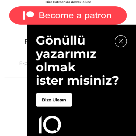
Bize Patreon'da destek olun!
Gönüllü
E-bültenimize kaydolun.
yazarımız
olmak
ister misiniz?
2026 © 10Layn
Bize Ulaşın
Hakkımızda
İletişim