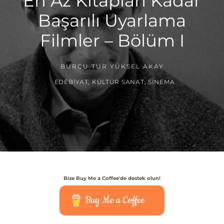
En Az Kitapları Kadar
Başarılı Uyarlama
Filmler – Bölüm I
BURCU TUR YÜKSEL AKAY
EDEBIYAT
,
KÜLTÜR SANAT
,
SINEMA
Bize Buy Me a Coffee'de destek olun!
Buy Me a Coffee