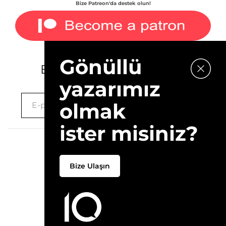
Bize Patreon'da destek olun!
Gönüllü
E-bültenimize kaydolun.
yazarımız
olmak
ister misiniz?
2026 © 10Layn
Bize Ulaşın
Hakkımızda
İletişim