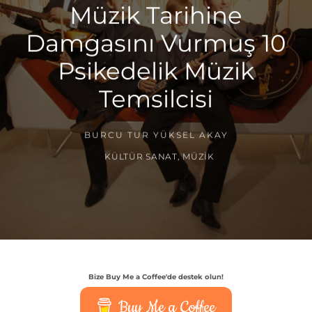
Müzik Tarihine
Damgasını Vurmuş 10
Psikedelik Müzik
Temsilcisi
BURCU TUR YÜKSEL AKAY
KÜLTÜR SANAT
,
MÜZIK
Bize Buy Me a Coffee'de destek olun!
Buy Me a Coffee