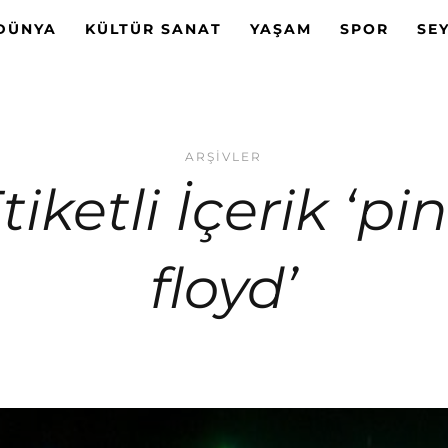
DÜNYA
KÜLTÜR SANAT
YAŞAM
SPOR
SE
ARŞIVLER
tiketli İçerik ‘pi
floyd’