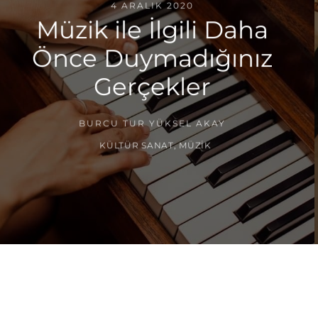
4 ARALIK 2020
Müzik ile İlgili Daha
Önce Duymadığınız
Gerçekler
BURCU TUR YÜKSEL AKAY
KÜLTÜR SANAT
,
MÜZIK