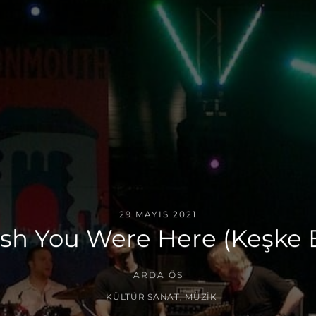
29 MAYIS 2021
ish You Were Here (Keşke 
ARDA ÖS
KÜLTÜR SANAT
,
MÜZIK