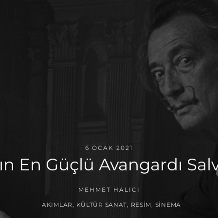
6 OCAK 2021
lın En Güçlü Avangardı Sal
MEHMET HALICI
AKIMLAR
,
KÜLTÜR SANAT
,
RESIM
,
SINEMA