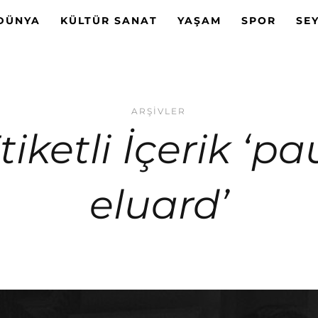
DÜNYA
KÜLTÜR SANAT
YAŞAM
SPOR
SE
ARŞIVLER
tiketli İçerik ‘pa
eluard’