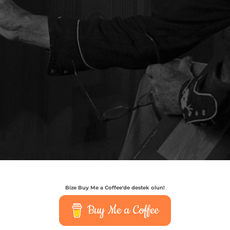
Bize Buy Me a Coffee'de destek olun!
Buy Me a Coffee