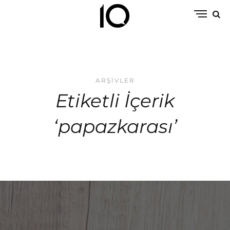
ARŞIVLER
Etiketli İçerik
‘papazkarası’