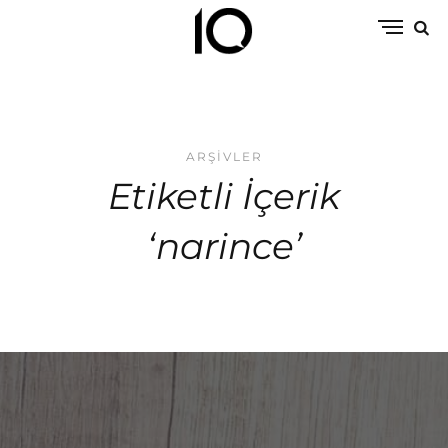
ARŞIVLER
Etiketli İçerik
‘narince’