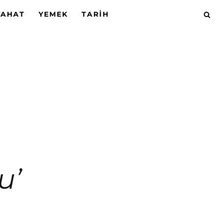
YAHAT
YEMEK
TARIH
u’