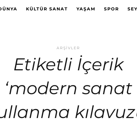
DÜNYA
KÜLTÜR SANAT
YAŞAM
SPOR
SE
ARŞIVLER
Etiketli İçerik
‘modern sanat
ullanma kılavuz