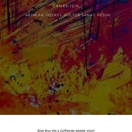
CANEL IŞIK
AKIMLAR
,
HEYKEL
,
KÜLTÜR SANAT
,
RESIM
Bize Buy Me a Coffee'de destek olun!