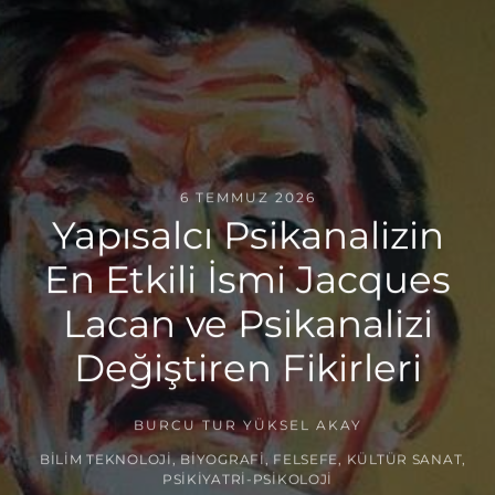
6 TEMMUZ 2026
Yapısalcı Psikanalizin
En Etkili İsmi Jacques
Lacan ve Psikanalizi
Değiştiren Fikirleri
BURCU TUR YÜKSEL AKAY
BILIM TEKNOLOJI
,
BIYOGRAFI
,
FELSEFE
,
KÜLTÜR SANAT
,
PSIKIYATRI-PSIKOLOJI