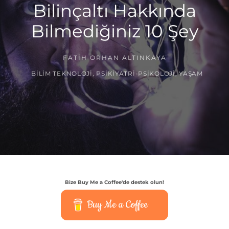
Bilinçaltı Hakkında
Bilmediğiniz 10 Şey
FATIH ORHAN ALTINKAYA
BILIM TEKNOLOJI
,
PSIKIYATRI-PSIKOLOJI
,
YAŞAM
Bize Buy Me a Coffee'de destek olun!
Buy Me a Coffee