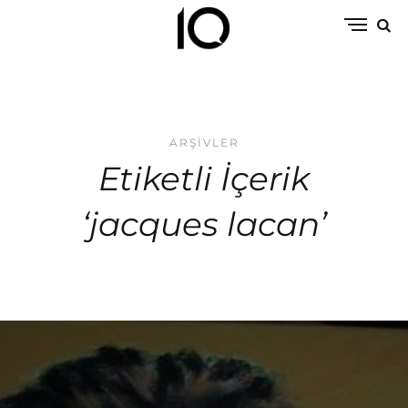
ARŞIVLER
Etiketli İçerik
‘jacques lacan’