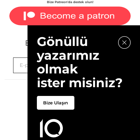
Bize Patreon'da destek olun!
Gönüllü
E-bültenimize kaydolun.
yazarımız
olmak
ister misiniz?
2026 © 10Layn
Bize Ulaşın
Hakkımızda
İletişim