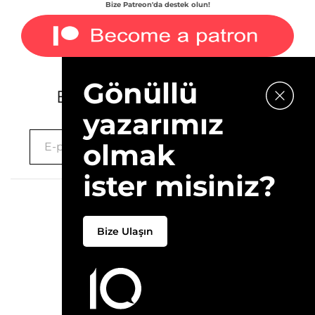
Bize Patreon'da destek olun!
Gönüllü
E-bültenimize kaydolun.
yazarımız
olmak
ister misiniz?
2026 © 10Layn
Bize Ulaşın
Hakkımızda
İletişim