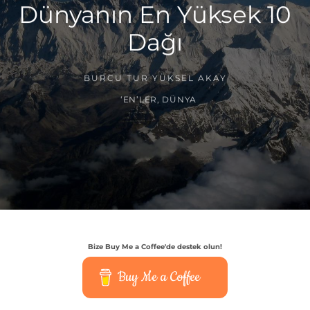
Dünyanın En Yüksek 10
Dağı
BURCU TUR YÜKSEL AKAY
‘EN’LER
,
DÜNYA
Bize Buy Me a Coffee'de destek olun!
Buy Me a Coffee